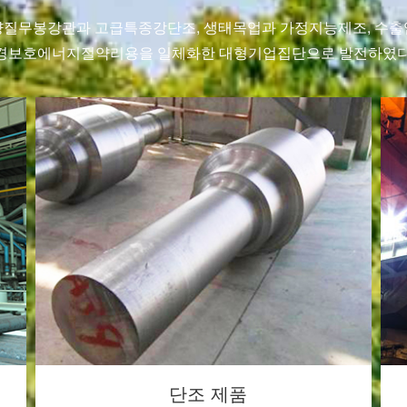
 량질무봉강관과 고급특종강단조, 생태목업과 가정지능제조, 수출
경보호에너지절약리용을 일체화한 대형기업집단으로 발전하였다.이
강철 제품