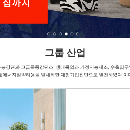
그룹 산업
질무봉강관과 고급특종강단조, 생태목업과 가정지능제조, 수출입무
호에너지절약리용을 일체화한 대형기업집단으로 발전하였다.이미 