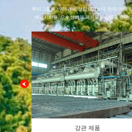
루리그룹은 1985년에 설립되였는데 현재 이미
에너지리용, 오수정화와 페기물자원회수 등 환
단조 제품