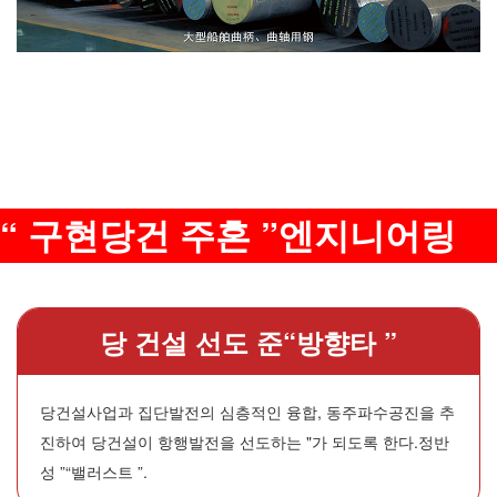
“ 구현당건 주혼 ”엔지니어링
당 건설 선도 준“방향타 ”
당건설사업과 집단발전의 심층적인 융합, 동주파수공진을 추
진하여 당건설이 항행발전을 선도하는 "가 되도록 한다.정반
성 ”“밸러스트 ”.