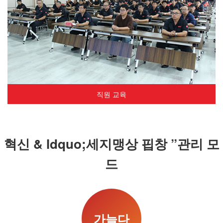
직원 교육
혁신 & ldquo;세지맹상 핍창 ”관리 모
드
가늘다