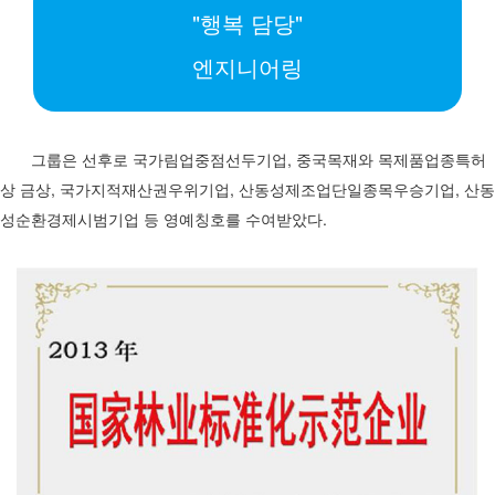
"행복 담당"
엔지니어링
그룹은 선후로 국가림업중점선두기업, 중국목재와 목제품업종특허
상 금상, 국가지적재산권우위기업, 산동성제조업단일종목우승기업, 산동
성순환경제시범기업 등 영예칭호를 수여받았다.