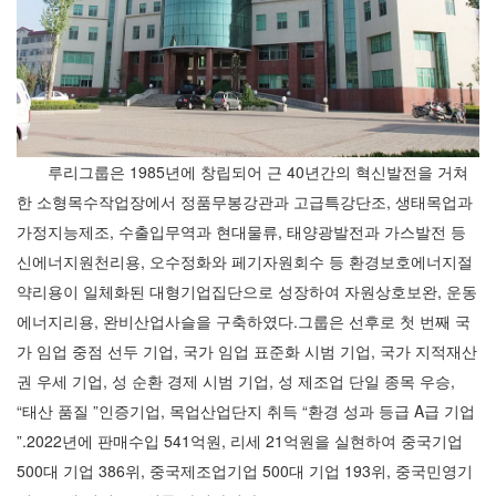
루리그룹은 1985년에 창립되어 근 40년간의 혁신발전을 거쳐
한 소형목수작업장에서 정품무봉강관과 고급특강단조, 생태목업과
가정지능제조, 수출입무역과 현대물류, 태양광발전과 가스발전 등
신에너지원천리용, 오수정화와 페기자원회수 등 환경보호에너지절
약리용이 일체화된 대형기업집단으로 성장하여 자원상호보완, 운동
에너지리용, 완비산업사슬을 구축하였다.그룹은 선후로 첫 번째 국
가 임업 중점 선두 기업, 국가 임업 표준화 시범 기업, 국가 지적재산
권 우세 기업, 성 순환 경제 시범 기업, 성 제조업 단일 종목 우승,
“태산 품질 ”인증기업, 목업산업단지 취득 “환경 성과 등급 A급 기업
”.2022년에 판매수입 541억원, 리세 21억원을 실현하여 중국기업
500대 기업 386위, 중국제조업기업 500대 기업 193위, 중국민영기