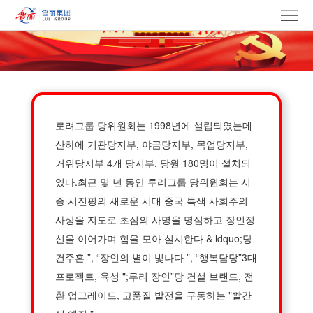
첫
페
우
이
리
제
지
에
품
그
로려그룹 당위원회는 1998년에 설립되였는데
대
룹
뉴
산하에 기관당지부, 야금당지부, 목업당지부,
거위당지부 4개 당지부, 당원 180명이 설치되
해
스
당
였다.최근 몇 년 동안 루리그룹 당위원회는 시
종 시진핑의 새로운 시대 중국 특색 사회주의
정
건
입
사상을 지도로 초심의 사명을 명심하고 장인정
보
설
신을 이어가며 힘을 모아 실시한다 & ldquo;당
찰
경
건주혼 ”, “장인의 별이 빛나다 ”, “행복담당”3대
문
력
연
프로젝트, 육성 ";루리 장인”당 건설 브랜드, 전
환 업그레이드, 고품질 발전을 구동하는 "빨간
화
락