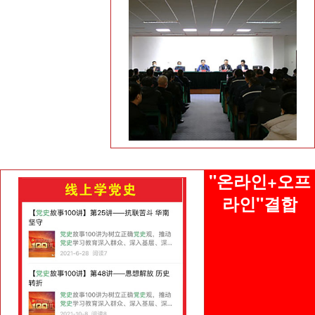
"온라인+오프
라인"결합