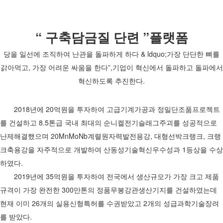
“ 구축담금질 단련 ”플랫폼
당을 일선에 조직하여 난관을 돌파하게 하다 & ldquo;가장 단단한 뼈를
갉아먹고, 가장 어려운 싸움을 한다”,기업이 혁신에서 돌파하고 돌파에서
혁신하도록 추진한다.
2018년에 20억원을 투자하여 고급기계가공과 정밀단조품프로젝트
를 건설하고 8.5톤급 국내 최대의 순니켈전기슬래그주괴를 성공적으로
난제해결했으며 20MnMoNb계렬원자력발전용강, 대형선박크랭크, 크랭
크축용강을 자주적으로 개발하여 산동성기술혁신우수성과 1등상을 수상
하였다.
2019년에 35억원을 투자하여 전국에서 생산규모가 가장 크고 제품
규격이 가장 완전한 300만톤의 정품무봉강관생산기지를 건설하였는데
현재 이미 26개의 실용신형특허를 수권받았고 2개의 성급과학기술장려
를 받았다.