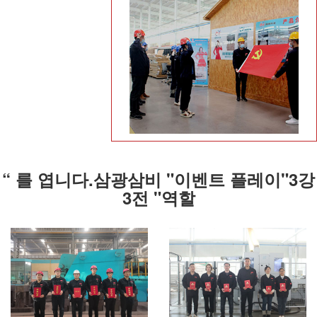
“ 를 엽니다.삼광삼비 "이벤트 플레이"3강
3전 "역할