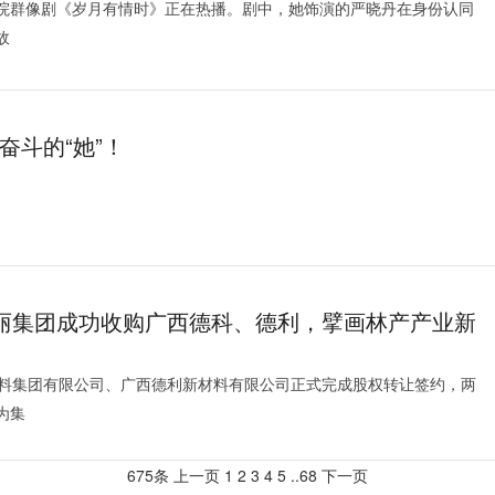
院群像剧《岁月有情时》正在热播。剧中，她饰演的严晓丹在身份认同
故
奋斗的“她”！
丽集团成功收购广西德科、德利，擘画林产产业新
材料集团有限公司、广西德利新材料有限公司正式完成股权转让签约，两
为集
675条
上一页
1
2
3
4
5
..
68
下一页