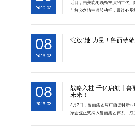
近日，由关晓彤领衔主演的年代厂
2026-03
与故乡之情中辗转抉择，最终心系
绽放“她”力量！鲁丽致敬
08
2026-03
战略入桂 千亿启航丨鲁
08
未来！
2026-03
3月7日，鲁丽集团与广西德科新
家企业正式纳入鲁丽集团体系，成