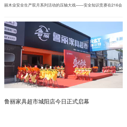
丽木业安全生产双月系列活动的压轴大戏——安全知识竞赛在216会
议室激烈上演
鲁丽家具超市城阳店今日正式启幕