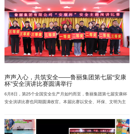
声声入心，共筑安全——鲁丽集团第七届“安康
杯”安全演讲比赛圆满举行
6月8日，第25个全国安全生产月如约而至，鲁丽集团第七届安康杯
安全演讲比赛也同期圆满收官。本届比赛以安全、环保、文明为主
题，助力集团安