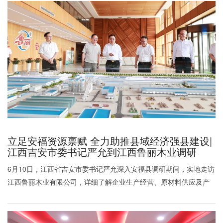
立足安福资源禀赋 全力助推县域经济强县建设|
江西吉安市委书记严允到江西鲁丽木业调研
6月10日，江西省吉安市委书记严允深入安福县调研期间，实地走访
江西鲁丽木业有限公司，详细了解企业生产经营、原材料供应及产
值产能情况。江西鲁丽木业葛立军董事长陪同。