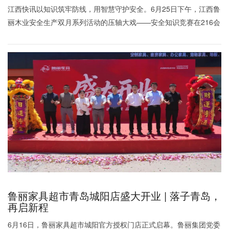
江西快讯以知识筑牢防线，用智慧守护安全。6月25日下午，江西鲁
丽木业安全生产双月系列活动的压轴大戏——安全知识竞赛在216会
议室激烈上演
鲁丽家具超市青岛城阳店盛大开业 | 落子青岛，
再启新程
6月16日，鲁丽家具超市城阳官方授权门店正式启幕。鲁丽集团党委