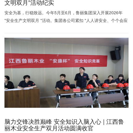
文明双月”活动纪实
安全为基，行稳致远。今年5月至6月，鲁丽集团深入开展2026年
"安全生产文明双月 "活动。集团各公司紧扣 "人人讲安全、个个会应
急 "主题，精心策
脑力交锋决胜巅峰 安全知识入脑入心 | 江西鲁
丽木业安全生产双月活动圆满收官