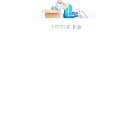
士
我
们