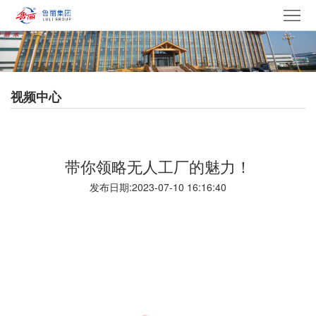
网
站
走
首
进
产
视频中心
页
鲁
品
集
丽
中
团
新
带你领略无人工厂的魅力！
心
产
闻
党
发布日期:2023-07-10 16:16:40
业
中
建
电
心
文
采
招
化
中
贤
联
心
纳
系