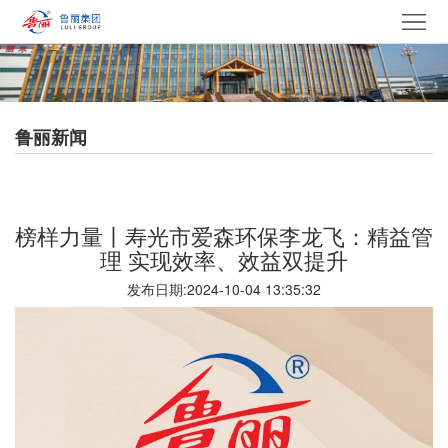
网
站
走
首
进
产
鲁丽新闻
页
鲁
品
集
丽
中
团
新
榜样力量丨寿光市爱森环保李龙飞：精益管
心
产
闻
党
理 实现效率、效益双提升
发布日期:2024-10-04 13:35:32
业
中
建
电
心
文
采
招
化
中
贤
联
心
纳
系