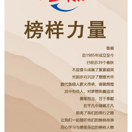
士
我
们