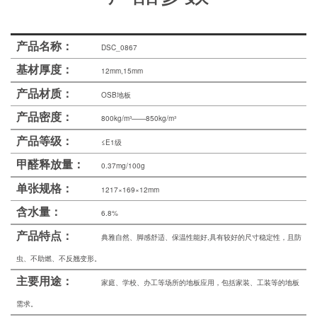
士
我
产品名称：
DSC_0867
们
基材厚度：
12mm,15mm
产品材质：
OSB地板
产品密度：
800kg/m³——850kg/m³
产品等级：
≤E1级
甲醛释放量：
0.37mg/100g
单张规格：
1217×169×12mm
含水量：
6.8%
产品特点：
典雅自然、脚感舒适、保温性能好,具有较好的尺寸稳定性，且防
虫、不助燃、不反翘变形。
主要用途：
家庭、学校、办工等场所的地板应用，包括家装、工装等的地板
需求。