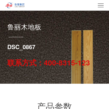
网
站
走
鲁丽木地板
首
进
产
页
鲁
品
集
DSC_0867
丽
中
团
新
联系方式：400-8315-123
心
产
闻
党
业
中
建
电
心
文
采
招
化
中
贤
联
产品参数
心
纳
系