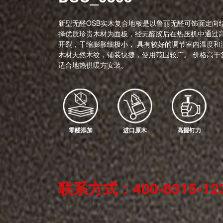
新型无醛OSB实木复合地板是以鲁丽无醛可饰面定向结
择优质珍贵木材为面板，经无醛胶后在热压机中通过高
开裂，干缩膨胀细极小， 具有较好的调节室内温度和
木材天然木纹，铺装快捷，使用范围较广。 价格高于
适合地热供暖方安装。
零醛添加
进口原木
高握钉力
联系方式：400-8315-12