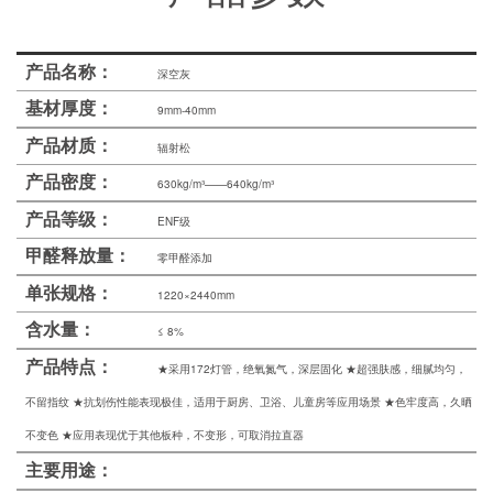
士
我
产品名称：
深空灰
们
基材厚度：
9mm-40mm
产品材质：
辐射松
产品密度：
630kg/m³——640kg/m³
产品等级：
ENF级
甲醛释放量：
零甲醛添加
单张规格：
1220×2440mm
含水量：
≤ 8%
产品特点：
★采用172灯管，绝氧氮气，深层固化 ★超强肤感，细腻均匀，
不留指纹 ★抗划伤性能表现极佳，适用于厨房、卫浴、儿童房等应用场景 ★色牢度高，久晒
不变色 ★应用表现优于其他板种，不变形，可取消拉直器
主要用途：