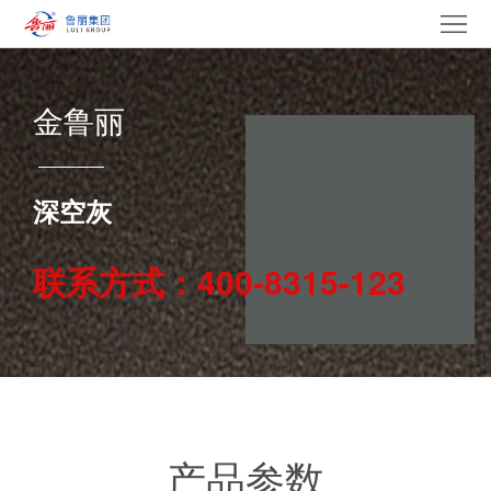
网
站
走
金鲁丽
首
进
产
页
鲁
品
集
深空灰
丽
中
团
新
联系方式：400-8315-123
心
产
闻
党
业
中
建
电
心
文
采
招
化
中
贤
联
产品参数
心
纳
系