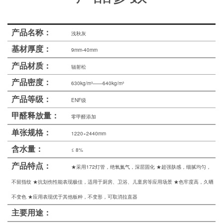
士
我
产品名称：
浅秋灰
们
基材厚度：
9mm-40mm
产品材质：
辐射松
产品密度：
630kg/m³——640kg/m³
产品等级：
ENF级
甲醛释放量：
零甲醛添加
单张规格：
1220×2440mm
含水量：
≤ 8%
产品特点：
★采用172灯管，绝氧氮气，深层固化 ★超强肤感，细腻均匀，
不留指纹 ★抗划伤性能表现极佳，适用于厨房、卫浴、儿童房等应用场景 ★色牢度高，久晒
不变色 ★应用表现优于其他板种，不变形，可取消拉直器
主要用途：