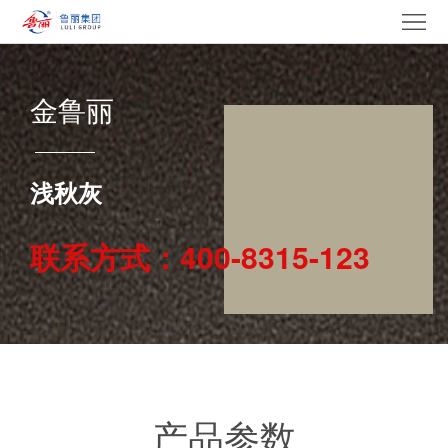
网
站
走
金鲁丽
首
进
产
页
鲁
品
集
浅秋灰
丽
中
团
新
联系方式：400-8315-123
心
产
闻
党
业
中
建
电
心
文
采
招
化
中
贤
联
产品参数
心
纳
系