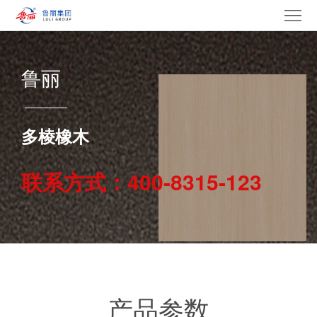
网
站
走
鲁丽
首
进
产
页
鲁
品
集
多棱橡木
丽
中
团
新
联系方式：400-8315-123
心
产
闻
党
业
中
建
电
心
文
采
招
化
中
贤
联
产品参数
心
纳
系