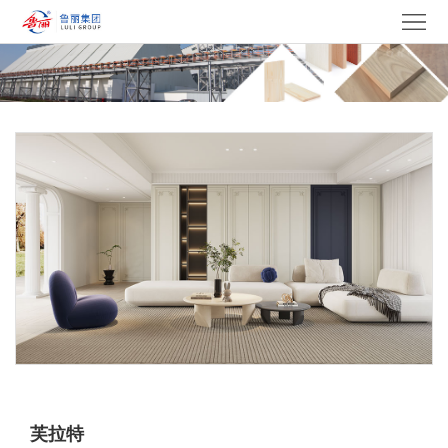
网
站
走
首
进
产
页
鲁
品
集
丽
中
团
新
心
产
闻
党
业
中
建
电
心
文
采
招
化
中
贤
联
芙拉特
心
纳
系