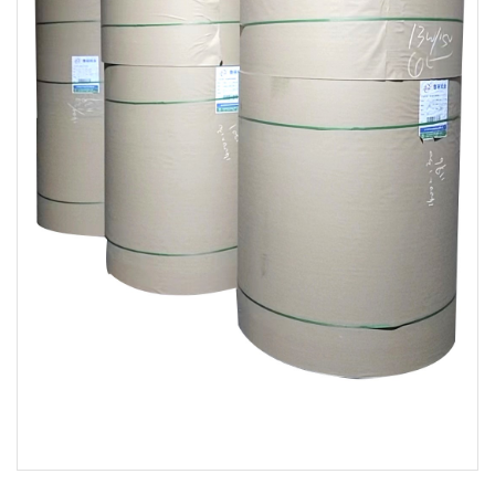
士
我
们