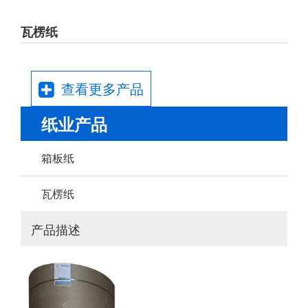
瓦楞纸
查看更多产品
纸业产品
箱板纸
瓦楞纸
产品描述