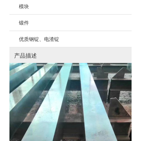
模块
锻件
优质钢锭、电渣锭
产品描述