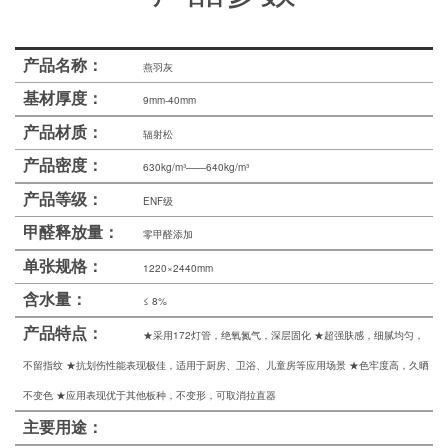
士
我
产品名称：
燕羽灰
们
基材厚度：
9mm-40mm
产品材质：
辐射松
产品密度：
630kg/m³——640kg/m³
产品等级：
ENF级
甲醛释放量：
零甲醛添加
单张规格：
1220×2440mm
含水量：
≤ 8%
产品特点：
★采用172灯管，绝氧氮气，深层固化 ★超强肤感，细腻均匀，
不留指纹 ★抗划伤性能表现极佳，适用于厨房、卫浴、儿童房等应用场景 ★色牢度高，久晒
不变色 ★应用表现优于其他板种，不变形，可取消拉直器
主要用途：