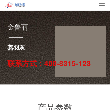
网
站
走
金鲁丽
首
进
产
页
鲁
品
集
燕羽灰
丽
中
团
新
联系方式：400-8315-123
心
产
闻
党
业
中
建
电
心
文
采
招
化
中
贤
联
产品参数
心
纳
系