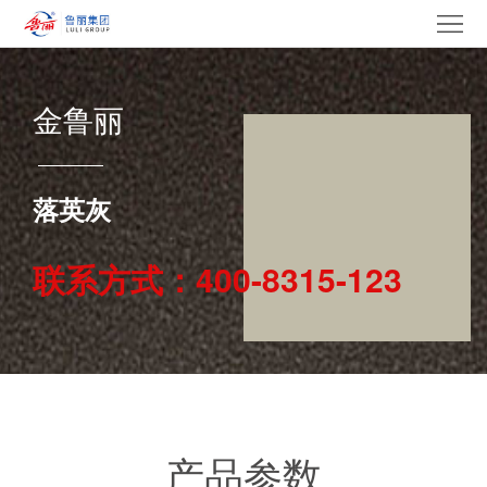
网
站
走
金鲁丽
首
进
产
页
鲁
品
集
落英灰
丽
中
团
新
联系方式：400-8315-123
心
产
闻
党
业
中
建
电
心
文
采
招
化
中
贤
联
产品参数
心
纳
系