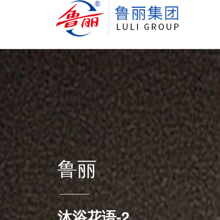
鲁丽
沐浴花语-2