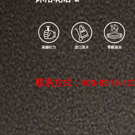
高握钉力
进口原木
零醛添加
联系方式：400-8315-12