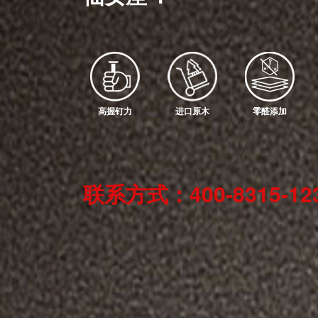
高握钉力
进口原木
零醛添加
联系方式：400-8315-12