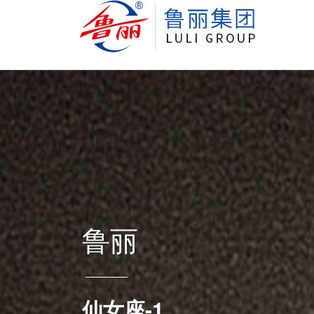
鲁丽
仙女座-1