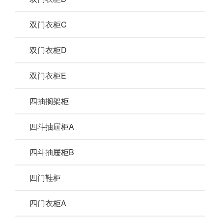
双门衣柜C
双门衣柜D
双门衣柜E
四抽搁架柜
四斗抽屉柜A
四斗抽屉柜B
四门鞋柜
四门衣柜A