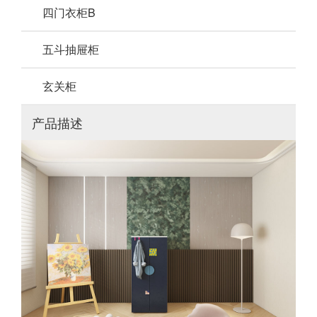
四门衣柜B
五斗抽屉柜
玄关柜
产品描述