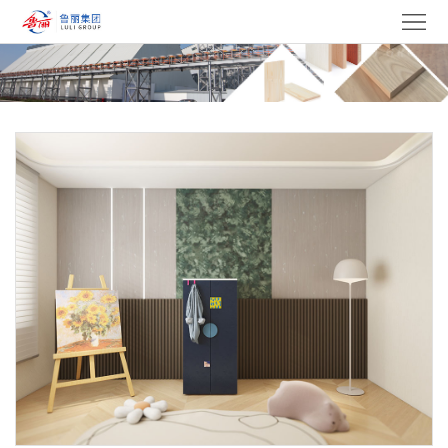
网
站
走
首
进
产
页
鲁
品
集
丽
中
团
新
心
产
闻
党
业
中
建
电
心
文
采
招
化
中
贤
联
心
纳
系