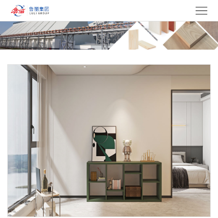
网
站
走
首
进
产
页
鲁
品
集
丽
中
团
新
心
产
闻
党
业
中
建
电
心
文
采
招
化
中
贤
联
心
纳
系