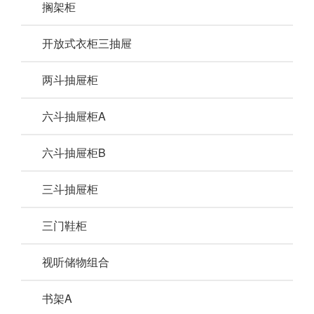
搁架柜
开放式衣柜三抽屉
两斗抽屉柜
六斗抽屉柜A
六斗抽屉柜B
三斗抽屉柜
三门鞋柜
视听储物组合
书架A