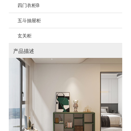
四门衣柜B
五斗抽屉柜
玄关柜
产品描述