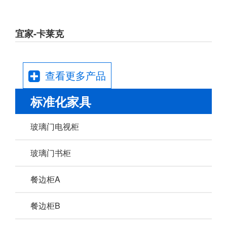
士
我
宜家-卡莱克
们
查看更多产品
标准化家具
玻璃门电视柜
玻璃门书柜
餐边柜A
餐边柜B