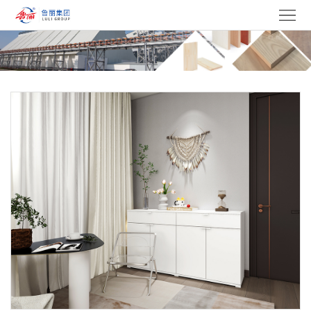
网
站
走
首
进
产
页
鲁
品
集
丽
中
团
新
心
产
闻
党
业
中
建
电
心
文
采
招
化
中
贤
联
心
纳
系