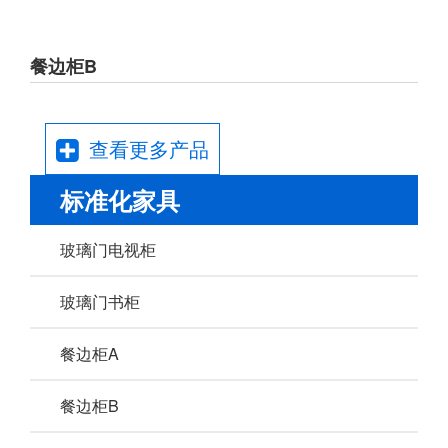
士
我
餐边柜B
们
查看更多产品
标准化家具
玻璃门电视柜
玻璃门书柜
餐边柜A
餐边柜B