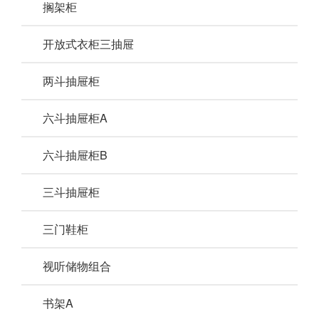
搁架柜
开放式衣柜三抽屉
两斗抽屉柜
六斗抽屉柜A
六斗抽屉柜B
三斗抽屉柜
三门鞋柜
视听储物组合
书架A