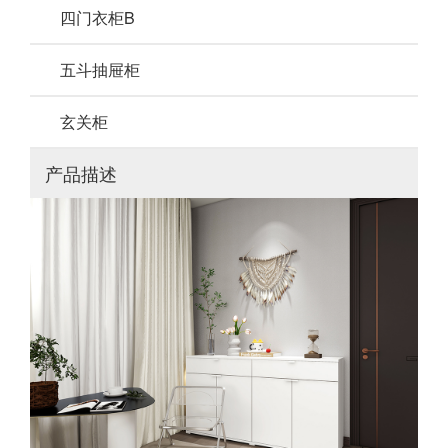
四门衣柜B
五斗抽屉柜
玄关柜
产品描述