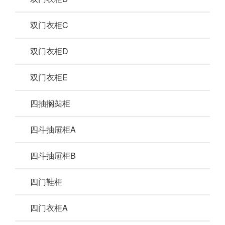
双门衣柜C
双门衣柜D
双门衣柜E
四抽搁架柜
四斗抽屉柜A
四斗抽屉柜B
四门鞋柜
四门衣柜A