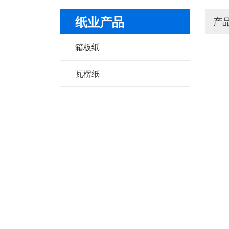
纸业产品
产
箱板纸
瓦楞纸