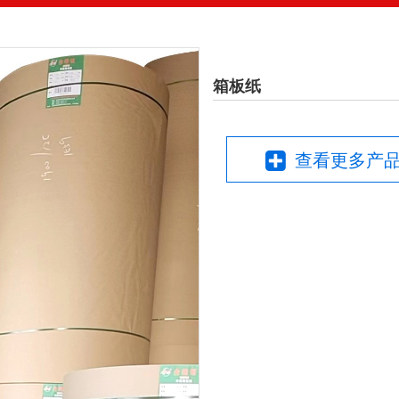
箱板纸
查看更多产