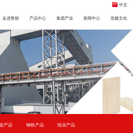
中文
走进鲁丽
产品中心
集团产业
新闻中心
党建文化
造产品
钢铁产品
纸业产品