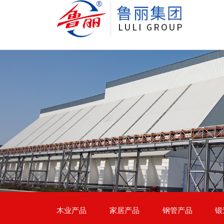
木业产品
家居产品
钢管产品
锻