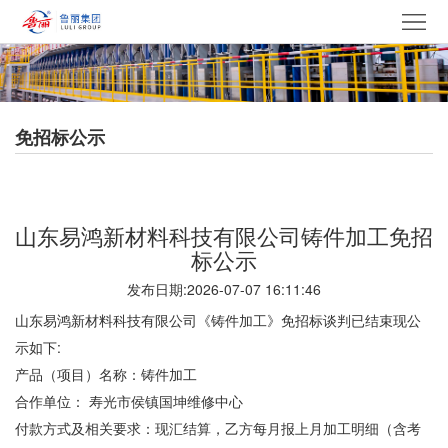
网
站
走
首
进
产
免招标公示
页
鲁
品
集
丽
中
团
新
​山东易鸿新材料科技有限公司铸件加工免招
心
产
闻
党
标公示
发布日期:2026-07-07 16:11:46
业
中
建
电
山东易鸿新材料科技有限公司《铸件加工》免招标谈判已结束现公
心
文
采
招
示如下:
产品（项目）名称：铸件加工
化
中
贤
联
合作单位： 寿光市侯镇国坤维修中心
付款方式及相关要求：现汇结算，乙方每月报上月加工明细（含考
心
纳
系