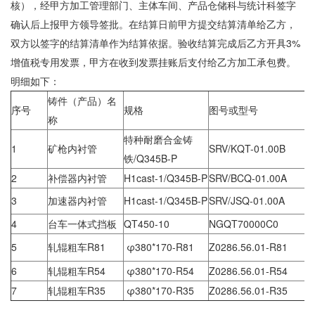
核），经甲方加工管理部门、主体车间、产品仓储科与统计科签字
士
我
确认后上报甲方领导签批。在结算日前甲方提交结算清单给乙方，
双方以签字的结算清单作为结算依据。验收结算完成后乙方开具3%
们
增值税专用发票，甲方在收到发票挂账后支付给乙方加工承包费。
明细如下：
铸件（产品）名
序号
规格
图号或型号
称
特种耐磨合金铸
1
矿枪内衬管
SRV/KQT-01.00B
铁/Q345B-P
2
补偿器内衬管
H1cast-1/Q345B-P
SRV/BCQ-01.00A
3
加速器内衬管
H1cast-1/Q345B-P
SRV/JSQ-01.00A
4
台车一体式挡板
QT450-10
NGQT70000C0
5
轧辊粗车R81
φ380*170-R81
Z0286.56.01-R81
6
轧辊粗车R54
φ380*170-R54
Z0286.56.01-R54
7
轧辊粗车R35
φ380*170-R35
Z0286.56.01-R35