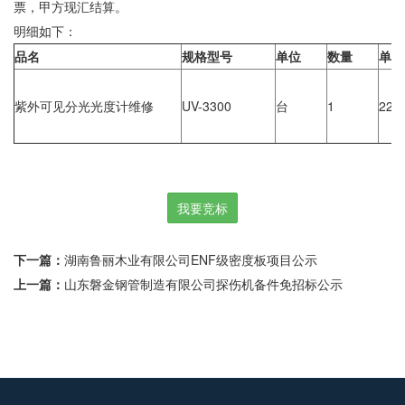
票，甲方现汇结算。
士
我
明细如下：
品名
规格型号
单位
数量
单价
们
紫外可见分光光度计维修
UV-3300
台
1
227
我要竞标
下一篇：
湖南鲁丽木业有限公司ENF级密度板项目公示
上一篇：
​山东磐金钢管制造有限公司探伤机备件免招标公示