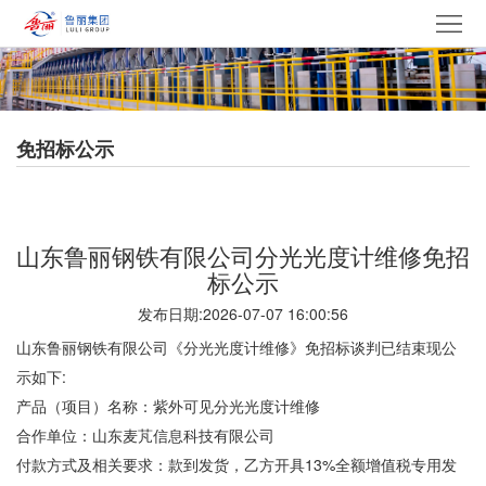
网
站
走
首
进
产
免招标公示
页
鲁
品
集
丽
中
团
新
​山东鲁丽钢铁有限公司分光光度计维修免招
心
产
闻
党
标公示
发布日期:2026-07-07 16:00:56
业
中
建
电
山东鲁丽钢铁有限公司《分光光度计维修》免招标谈判已结束现公
心
文
采
招
示如下:
产品（项目）名称：紫外可见分光光度计维修
化
中
贤
联
合作单位：山东麦芃信息科技有限公司
付款方式及相关要求：款到发货，乙方开具13%全额增值税专用发
心
纳
系