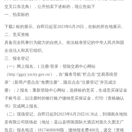
交叉口东北角），公开拍卖下述标的，现公告如下
士
我
一、拍卖标的
们
下载2.标的展示。自即日起至2023年6月29日，在标的所在地展示。
二、竞买资格
具备完全民事行为能力的自然人、依法核准登记的中华人民共和国
企业法人和其它组织。
三、报名登记
（一）网上报名。1.注册/登录：登陆交易中心网站
（http://ggzy.yzcity.gov.cn/），在“服务导航”栏点击“交易系统登
录”（新用户需点击“免费注册”，随后点击“注册登记”并完成注
册）；2.报名：重新登陆中心网站，选择标的竞买，生成竞买保证金
子账号后，以注册时的银行账户缴纳竞买保证金，打印《资格确认
书》完成网上报名。
（二）现场登记。自即日起到2023年6月29日16:30止，到湖南永地拍
卖有限公司联络处（地址：蓝山县明珠国际大酒店对面久久图文广
告店）报名电话：18174680698陈，缴纳报名费400元，递交《资格