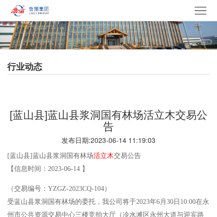
网
站
走
首
进
产
行业动态
页
鲁
品
集
丽
中
团
新
[蓝山县]蓝山县浆洞国有林场活立木交易公
心
产
闻
党
告
发布日期:2023-06-14 11:19:03
业
中
建
电
[蓝山县]蓝山县浆洞国有林场
活立木
交易公告
心
文
采
招
【信息时间：2023-06-14 】
化
中
贤
联
（交易编号：YZGZ-2023CQ-104）
受蓝山县浆洞国有林场的委托，我公司将于2023年6月30日10:00在永
心
纳
系
州市公共资源交易中心三楼竞拍大厅（冷水滩区永州大道与迎宾路