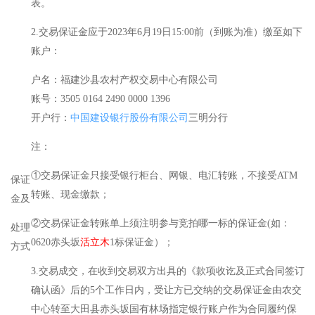
表。
2.交易保证金应于2023年6月19日15:00前（到账为准）缴至如下
账户：
户名：福建沙县农村产权交易中心有限公司
账号：3505 0164 2490 0000 1396
开户行：
中国建设银行股份有限公司
三明分行
注：
①交易保证金只接受银行柜台、网银、电汇转账，不接受ATM
保证
转账、现金缴款；
金及
②交易保证金转账单上须注明参与竞拍哪一标的保证金(如：
处理
0620赤头坂
活立木
1标保证金）；
方式
3.交易成交，在收到交易双方出具的《款项收讫及正式合同签订
确认函》后的5个工作日内，受让方已交纳的交易保证金由农交
中心转至大田县赤头坂国有林场指定银行账户作为合同履约保