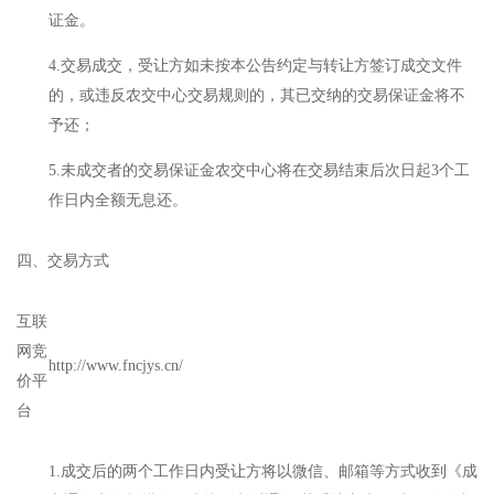
证金。
4.交易成交，受让方如未按本公告约定与转让方签订成交文件
的，或违反农交中心交易规则的，其已交纳的交易保证金将不
予还；
5.未成交者的交易保证金农交中心将在交易结束后次日起3个工
作日内全额无息还。
四、交易方式
互联
网竞
http://www.fncjys.cn/
价平
台
1.成交后的两个工作日内受让方将以微信、邮箱等方式收到《成