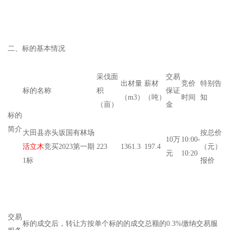
二、标的基本情况
采伐面
交易
出材量
薪材
竞价
特别告
标的名称
积
保证
（m3）
（吨）
时间
知
（亩）
金
标的
简介
大田县赤头坂国有林场
按总价
10万
10:00-
活立木
竞买2023第一期
223
1361.3
197.4
（元）
元
10:20
1标
报价
交易
标的成交后，转让方按单个标的的成交总额的0.3%缴纳交易服