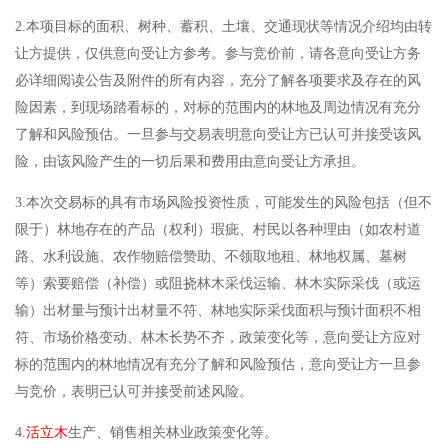
2.本项目标的面积、树种、蓄积、土壤、交通现状等情况介绍均由转
让方提供，仅供意向受让方参考。参与竞价前，请各意向受让方务
必详细阅读公告及附件的所有内容，充分了解各项要求及存在的风
险因素，到现场踏看标的，对标的范围内的林地及周边情况有充分
了解和风险预估。一旦参与交易表明意向受让方已认可并接受该风
险，由该风险产生的一切后果和费用由意向受让方承担。
3.本次交易标的具有市场风险投资性质，可能发生的风险包括（但不
限于）林地存在的产品（权利）瑕疵、村民以各种理由（如农村道
路、水利设施、农作物赔偿赞助、不领取地租、林地权属、墓树
等）索要赔偿（补偿）或阻挠林木采伐运输、林木实际采伐（或运
输）出材量与预计出材量不符、林地实际采伐面积与预计面积不相
符、市场价格变动、林木长势不齐，政策变化等，意向受让方应对
标的范围内的林地情况有充分了解和风险预估，意向受让方一旦参
与竞价，表明已认可并接受前述风险。
4.
活立木
生产、销售相关林业政策变化等。