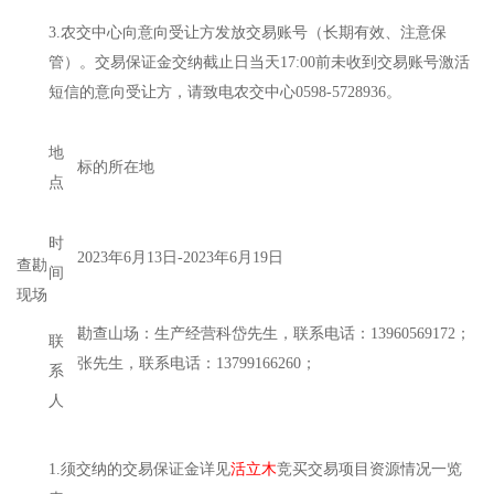
3.农交中心向意向受让方发放交易账号（长期有效、注意保
管）。交易保证金交纳截止日当天17:00前未收到交易账号激活
短信的意向受让方，请致电农交中心0598-5728936。
地
标的所在地
点
时
2023年6月13日-2023年6月19日
查勘
间
现场
勘查山场：生产经营科岱先生，联系电话：13960569172；
联
张先生，联系电话：13799166260；
系
人
1.须交纳的交易保证金详见
活立木
竞买交易项目资源情况一览