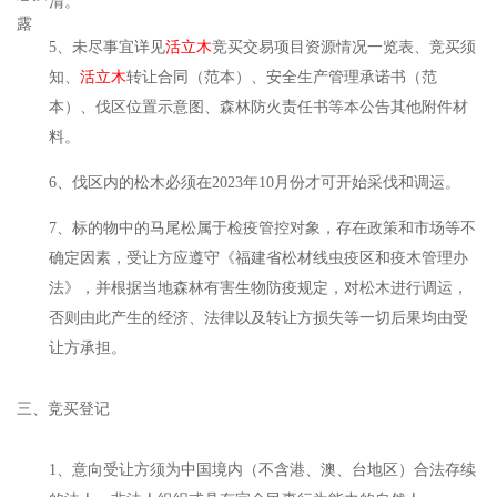
清。
露
5、未尽事宜详见
活立木
竞买交易项目资源情况一览表、竞买须
知、
活立木
转让合同（范本）、安全生产管理承诺书（范
本）、伐区位置示意图、森林防火责任书等本公告其他附件材
料。
6、伐区内的松木必须在2023年10月份才可开始采伐和调运。
7、标的物中的马尾松属于检疫管控对象，存在政策和市场等不
确定因素，受让方应遵守《福建省松材线虫疫区和疫木管理办
法》，并根据当地森林有害生物防疫规定，对松木进行调运，
否则由此产生的经济、法律以及转让方损失等一切后果均由受
让方承担。
三、竞买登记
1、意向受让方须为中国境内（不含港、澳、台地区）合法存续