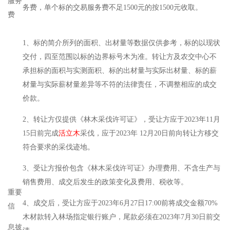
服务
务费，单个标的交易服务费不足1500元的按1500元收取。
费
1、标的简介所列的面积、出材量等数据仅供参考，标的以现状
交付，四至范围以标的边界标号木为准。转让方及农交中心不
承担标的面积与实测面积、标的出材量与实际出材量、标的薪
材量与实际薪材量差异等不符的法律责任，不调整相应的成交
价款。
2、转让方仅提供《林木采伐许可证》，受让方应于2023年11月
15日前完成
活立木
采伐，应于2023年 12月20日前向转让方移交
符合要求的采伐迹地。
3、受让方报价包含《林木采伐许可证》办理费用、不含生产与
销售费用、成交后发生的政策变化及费用、税收等。
重要
4、成交后，受让方应于2023年6月27日17:00前将成交金额70%
信
木材款转入林场指定银行账户，尾款必须在2023年7月30日前交
息披