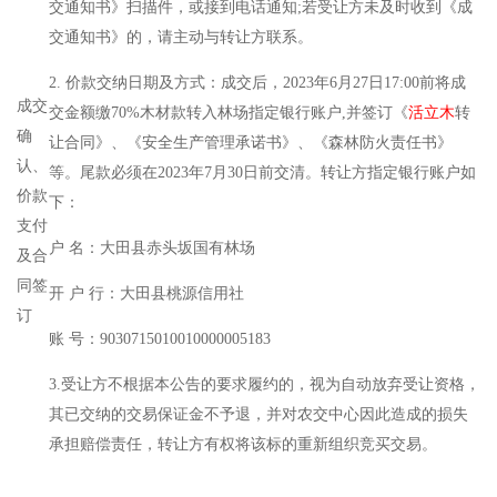
交通知书》扫描件，或接到电话通知;若受让方未及时收到《成
交通知书》的，请主动与转让方联系。
2. 价款交纳日期及方式：成交后，2023年6月27日17:00前将成
成交
交金额缴70%木材款转入林场指定银行账户,并签订《
活立木
转
确
让合同》、《安全生产管理承诺书》、《森林防火责任书》
认、
等。尾款必须在2023年7月30日前交清。转让方指定银行账户如
价款
下：
支付
户 名：大田县赤头坂国有林场
及合
同签
开 户 行：大田县桃源信用社
订
账 号：9030715010010000005183
3.受让方不根据本公告的要求履约的，视为自动放弃受让资格，
其已交纳的交易保证金不予退，并对农交中心因此造成的损失
承担赔偿责任，转让方有权将该标的重新组织竞买交易。