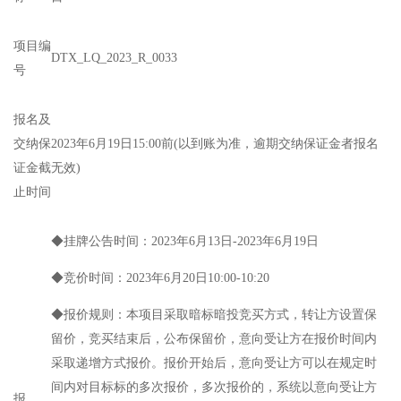
士
我
项目编
DTX_LQ_2023_R_0033
们
号
报名及
交纳保
2023年6月19日15:00前(以到账为准，逾期交纳保证金者报名
证金截
无效)
止时间
◆挂牌公告时间：2023年6月13日-2023年6月19日
◆竞价时间：2023年6月20日10:00-10:20
◆报价规则：本项目采取暗标暗投竞买方式，转让方设置保
留价，竞买结束后，公布保留价，意向受让方在报价时间内
采取递增方式报价。报价开始后，意向受让方可以在规定时
间内对目标标的多次报价，多次报价的，系统以意向受让方
报