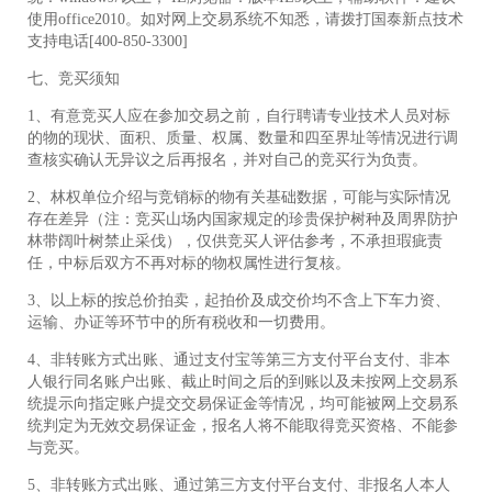
使用office2010。如对网上交易系统不知悉，请拨打国泰新点技术
支持电话[400-850-3300]
七、竞买须知
1、有意竞买人应在参加交易之前，自行聘请专业技术人员对标
的物的现状、面积、质量、权属、数量和四至界址等情况进行调
查核实确认无异议之后再报名，并对自己的竞买行为负责。
2、林权单位介绍与竞销标的物有关基础数据，可能与实际情况
存在差异（注：竞买山场内国家规定的珍贵保护树种及周界防护
林带阔叶树禁止采伐），仅供竞买人评估参考，不承担瑕疵责
任，中标后双方不再对标的物权属性进行复核。
3、以上标的按总价拍卖，起拍价及成交价均不含上下车力资、
运输、办证等环节中的所有税收和一切费用。
4、非转账方式出账、通过支付宝等第三方支付平台支付、非本
人银行同名账户出账、截止时间之后的到账以及未按网上交易系
统提示向指定账户提交交易保证金等情况，均可能被网上交易系
统判定为无效交易保证金，报名人将不能取得竞买资格、不能参
与竞买。
5、非转账方式出账、通过第三方支付平台支付、非报名人本人