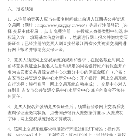
六、报名须知
1、未注册的竞买人应当在报名时间截止前进入江西省公共资源
交易网（网址：http://www.jxsggzy.cn/web/）先进行注册登记（选
择 交易主体登录 ，点击 免费注册 ，在投标人身份类型中勾选 林
权流入方 ，填写基本信息注册），然后进行网上报名并缴纳竞买
保证金；已经注册的竞买人则直接登录江西省公共资源交易网进
行网上报名并缴纳竞买保证金。
2、竞买人须按网上交易系统的规则和要求，在报名截止时间之
前将竞买保证金从报名人注册时绑定的同名银行帐户转账至开户
名为吉安市公共资源交易中心永新分中心的保证金账户（户名：
吉安市公共资源交易中心永新分中心；开户银行：网上交易系统
自行选择；银行账号：网上交易系统自动生成）。交易中心对入
账到非 吉安市公共资源交易中心永新分中心 账户的资金不负任
何责任。
3、竞买人报名并缴纳竞买保证金后，须重新登录网上交易系统
查询保证金缴纳状况，点击同步银行入账数据并显示 入账成功
字样，网上交易系统报名才算成功。
4、该网上交易系统要求电脑运行环境达到以下标准：操作系
统：windows7以上； IE浏览器：版本IE9以上；辅助软件：建议