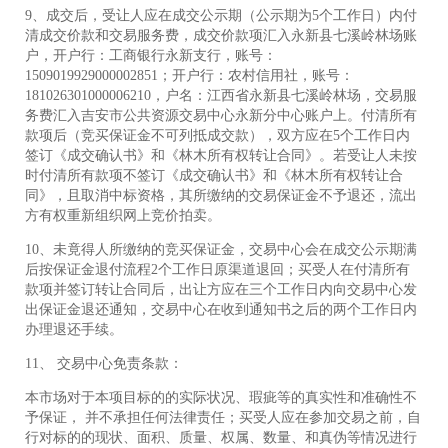
9、成交后，受让人应在成交公示期（公示期为5个工作日）内付
清成交价款和交易服务费，成交价款项汇入永新县七溪岭林场账
户，开户行：工商银行永新支行，账号：
1509019929000002851；开户行：农村信用社，账号：
181026301000006210，户名：江西省永新县七溪岭林场，交易服
务费汇入吉安市公共资源交易中心永新分中心账户上。付清所有
款项后（竞买保证金不可列抵成交款），双方应在5个工作日内
签订《成交确认书》和《林木所有权转让合同》。若受让人未按
时付清所有款项不签订《成交确认书》和《林木所有权转让合
同》，且取消中标资格，其所缴纳的交易保证金不予退还，流出
方有权重新组织网上竞价拍卖。
10、未竟得人所缴纳的竞买保证金，交易中心会在成交公示期满
后按保证金退付流程2个工作日原渠道退回；买受人在付清所有
款项并签订转让合同后，出让方应在三个工作日内向交易中心发
出保证金退还通知，交易中心在收到通知书之后的两个工作日内
办理退还手续。
11、 交易中心免责条款：
本市场对于本项目标的的实际状况、瑕疵等的真实性和准确性不
予保证， 并不承担任何法律责任；买受人应在参加交易之前，自
行对标的的现状、面积、质量、权属、数量、和真伪等情况进行