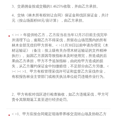
3、交易佣金按成交额的1.4625%收取，并由乙方承担。
4、交纳《林木所有权转让合同》保证金和伐区保证金，共计
元（按山场面积60元/亩计算），由乙方承担。
< >< > 年提供给乙方，乙方应当在当年12月25日前主伐完毕
并清理下山，逾期乙方不得采伐，所留在山场范围内的所有
林木全部无偿归甲方所有。< >11月30日以前申请办理完《木
材运输证》（备注：按上级有关办理木材运输证的文件精神
执行）。如因乙方原因导致指标未及时使用完，所造成的后
果由乙方承担，甲方不予追加指标，由此给甲方造成的损
失，从乙方履约保证金中扣缴赔偿，不足部分由乙方另缴。<
>< >< >1、甲方有权管理采伐许可证和监督乙方采伐作业，
有权报告林业主管部门或相关执法单位处罚违规作业行为。
2、甲方有权对伐区进行检查验收，如乙方违规采伐，甲方可
责令其限期返工直至进行经济处罚。
< >1、甲方应按合同规定现场带界移交流转山场及协助乙方