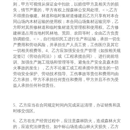
则，甲方可视情从保证金中扣款，以赔偿甲方及相关方的损
失，情节严重的，甲方有权上报森林公安局处理。< >;乙方
不得擅自修建。林道和临时集材道修建后乙方只享有对本合
同山场内木材运输的使用权；本合同山场集材运输完毕，乙
方即对其所修林道和临时集材道无管理权和使用权。乙方修
建林道占用当地村民林地、荒田、农田等时，全由乙方负责
协调赔偿。< >，自行组织民工进行生产和运输，承担一切生
产费用和劳动风险，并承担生产人员工资，工伤医疗及其它
一切相关税费等。4、乙方应加强安全生产管理（如按相关规
定签订《劳动合同法》）或《工程承揽合同》、进行岗前培
训、加强生产施工现场和管理等等。避免生产安全及森木防
火事故的发生），乙方不论雇工或工程承揽中所发生的一切
劳动安全保护、劳动技术指导、工伤事故等责任和费用均由
乙方承担，甲方不承担任何责任和费用，甲方并且不作为受
益人承担任何补偿责任。
5、乙方应当在合同规定时间内完成采运清理，办证销售和及
时移交伐区。
6、乙方在生产经营过程中，应注意森林防火，造成森林火灾
的，应追究法律责任。如中标山场造成山林火灾损失，乙方