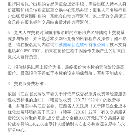
银行同名账户出账的交易保证金退还手续，需要出账人持本人身
份证照和相关转账证据至交易中心现场办理；报名人同名银行账
户出账后逾期到账的，系统会自动办理退付。以上无效交易保证
金只能在报名标的交易结束后才能办理退付。
6、竞买人在交易时间前用报名时的注册用户名登陆网上交易系
统参与报价，并应熟悉本次网络竞价的所有程序及操作；如不熟
悉，请在报名期间内咨询
江苏国泰新点软件有限公司
，技术支持
电话400-850-3300。如果在竞价过程中因操作失误产生的后果由
竞买人自行负责。
7、报价结果以网上报价为准，最终报价为本标的竞价阶段最高
报价。最高报价不得低于本标的设定的保留价，否则不能成交。
8、交易服务费标准：
依据《江西省发展改革委关于降低产权交易服务收费等经营服务
性收费标准的通知》（赣发改收费〔2017〕922号）的收费标
准，并落实中共江西省委、江西省人民政府《关于降低企业成本
优化发展环境的若干意见》（赣字〔2016〕22号）有关交易服务
费按50％收取的规定,成交后,成交金额1000万元以下交易服务费
按成交额的1.4625%由受让人缴纳到吉安市公共资源交易中心永
新分中心。