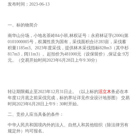
发布时间：2023-06-13
士
我
们
一、标的物简介
南华山分场，小地名茶岭84小班,林权证号：永府林证字(2006)第
0101000005号，权属性质为国有，采伐面积合计283亩，采伐蓄
积量1185m3。2023年度采伐，提供林木采伐指标828m3（其中杉
817m3，阔11m3）。起拍价为481000元（设保留价）,保证金:9万
元。（交易开始时间2023年6月28日上午9:30分）
转让期限截止至2023年12月31日止。（以上标的
活立木
务必在本
年度12月底之前采伐完成，标的界址详见作业设计地形图） 交易
时间2023年6月28日上午9：30时开始。
二、竞价人应当具备的条件：
中华人民共和国境内外的法人、自然人和其他组织（除法律另有
规定外）均可报名。