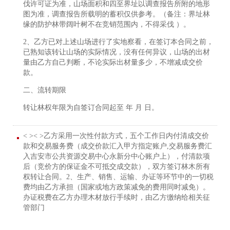
伐许可证为准，山场面积和四至界址以调查报告所附的地形
图为准，调查报告所载明的蓄积仅供参考。（备注：界址林
缘的防护林带阔叶树不在竞销范围内，不得采伐 ）。
2、乙方已对上述山场进行了实地察看，在签订本合同之前，
已熟知该转让山场的实际情况，没有任何异议，山场的出材
量由乙方自己判断，不论实际出材量多少，不增减成交价
款。
二、流转期限
转让林权年限为自签订合同起至 年 月 日。
< >< >乙方采用一次性付款方式，五个工作日内付清成交价
款和交易服务费（成交价款汇入甲方指定账户,交易服务费汇
入吉安市公共资源交易中心永新分中心账户上），付清款项
后（竞价方的保证金不可抵交成交款），双方签订林木所有
权转让合同。2、生产、销售、运输、办证等环节中的一切税
费均由乙方承担（国家或地方政策减免的费用同时减免）。
办证税费在乙方办理木材放行手续时，由乙方缴纳给相关征
管部门