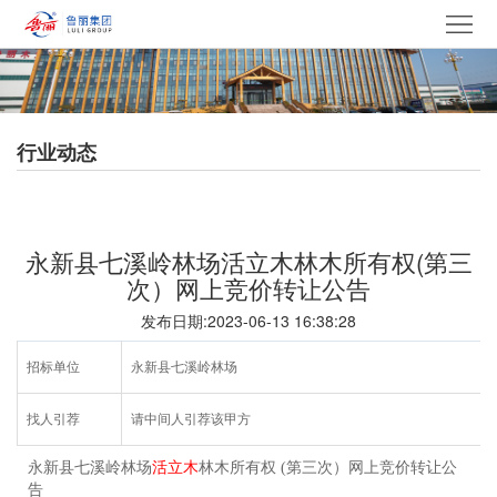
网
站
走
首
进
产
行业动态
页
鲁
品
集
丽
中
团
新
永新县七溪岭林场活立木林木所有权(第三
心
产
闻
党
次）网上竞价转让公告
发布日期:2023-06-13 16:38:28
业
中
建
电
招标单位
永新县七溪岭林场
心
文
采
招
找人引荐
请中间人引荐该甲方
化
中
贤
联
永新县七溪岭林场
活立木
林木所有权 (第三次）网上竞价转让公
心
纳
系
告