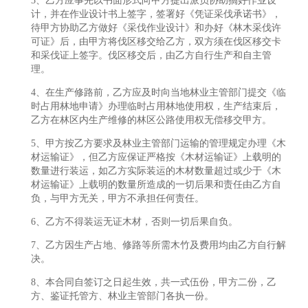
3、乙方应事先以书面形式向甲方提出派员协助搞好作业设
计，并在作业设计书上签字，签署好《凭证采伐承诺书》，
待甲方协助乙方做好《采伐作业设计》和办好《林木采伐许
可证》后，由甲方将伐区移交给乙方，双方须在伐区移交卡
和采伐证上签字。伐区移交后，由乙方自行生产和自主管
理。
4、在生产修路前，乙方应及时向当地林业主管部门提交《临
时占用林地申请》办理临时占用林地使用权，生产结束后，
乙方在林区内生产维修的林区公路使用权无偿移交甲方。
5、甲方按乙方要求及林业主管部门运输的管理规定办理《木
材运输证》，但乙方应保证严格按《木材运输证》上载明的
数量进行装运，如乙方实际装运的木材数量超过或少于《木
材运输证》上载明的数量所造成的一切后果和责任由乙方自
负，与甲方无关，甲方不承担任何责任。
6、乙方不得装运无证木材，否则一切后果自负。
7、乙方因生产占地、修路等所需木竹及费用均由乙方自行解
决。
8、本合同自签订之日起生效，共一式伍份，甲方二份，乙
方、鉴证托管方、林业主管部门各执一份。