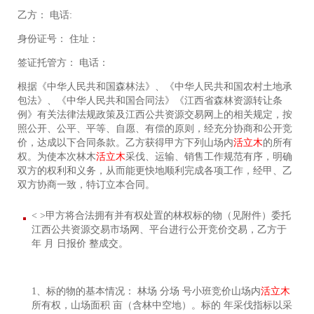
乙方： 电话:
身份证号： 住址：
签证托管方： 电话：
根据《中华人民共和国森林法》、《中华人民共和国农村土地承
包法》、《中华人民共和国合同法》《江西省森林资源转让条
例》有关法律法规政策及江西公共资源交易网上的相关规定，按
照公开、公平、平等、自愿、有偿的原则，经充分协商和公开竞
价，达成以下合同条款。乙方获得甲方下列山场内
活立木
的所有
权。为使本次林木
活立木
采伐、运输、销售工作规范有序，明确
双方的权利和义务，从而能更快地顺利完成各项工作，经甲、乙
双方协商一致，特订立本合同。
< >甲方将合法拥有并有权处置的林权标的物（见附件）委托
江西公共资源交易市场网、平台进行公开竞价交易，乙方于
年 月 日报价 整成交。
1、标的物的基本情况： 林场 分场 号小班竞价山场内
活立木
所有权，山场面积 亩（含林中空地）。标的 年采伐指标以采