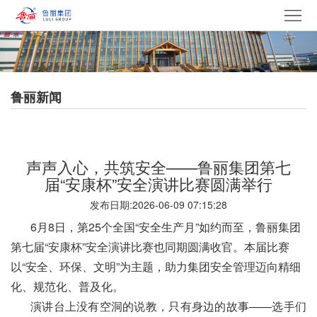
网
站
走
首
进
产
鲁丽新闻
页
鲁
品
集
丽
中
团
新
声声入心，共筑安全——鲁丽集团第七
心
产
闻
党
届“安康杯”安全演讲比赛圆满举行
发布日期:2026-06-09 07:15:28
业
中
建
电
6月8日，第25个全国“安全生产月”如约而至，
鲁丽集团
心
文
采
招
第七届“安康杯”安全演讲比赛也同期圆满收官。本届比赛
以“安全、环保、文明”为主题，助力集团安全管理迈向精细
化
中
贤
联
化、规范化、普及化。
演讲台上没有空洞的说教，只有身边的故事——选手们
心
纳
系