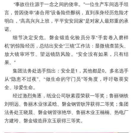
“事故往往源于一念之间的侥幸。”一位生产车间选手坦
言，曾因侥幸“凑合用”设备险些酿祸，直到亲身经历危险才
明白，“高高兴兴上班，平平安安回家”是对家人最郑重的承
诺。
细节决定安危。磐金锻造化验员分享“手套卷入
磨样
机
”的惊险经历，总结出安全“三镜”工作法：显微镜查苗头、
放大镜审环节、望远镜防风险。“安全没有如果，只有结
果。”
集团法务处选手指出：安全是1，其他都是0。多名选手
从“隐患不过夜”、“做生命的守门员”等角度，呼吁敬畏安
全、珍爱生命。
经过激烈角逐，纸业公司耿素霞荣获一等奖；鲁丽钢铁
刘明远、
鲁丽木业
张孟晗、磐金钢管耿萍获得二等奖；集团
法务处王晓晨、磐金钢管张艳华、鲁丽木业王楠楠、热电厂
方建玲、
磐金锻造
薛京玉获得三等奖。