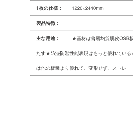
1枚の仕様：
1220×2440mm
製品特徴：
主な用途：
★基材は魯麗均質脱皮OSB
たす★防湿防湿性能表現はもっと優れている
は他の板種より優れて、変形せず、ストレー