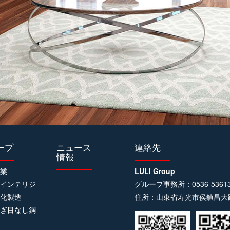
ープ
ニュース
連絡先
情報
木業
LULI Group
ムインテリジ
グループ事務所：0536-53613
ト化製造
住所：山東省寿光市侯鎮昌大路
継ぎ目なし鋼