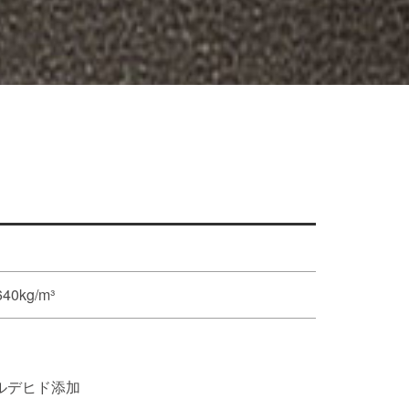
40kg/m³
ルデヒド添加