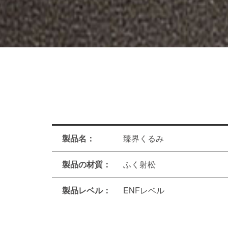
製品名：
臻界くるみ
製品の材質：
ふく射松
製品レベル：
ENFレベル