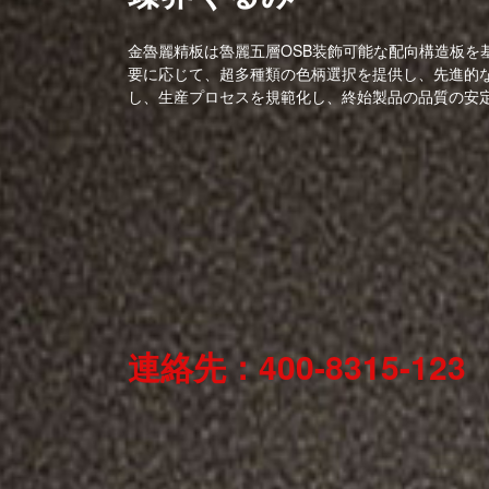
金魯麗精板は魯麗五層OSB装飾可能な配向構造板を
要に応じて、超多種類の色柄選択を提供し、先進的
し、生産プロセスを規範化し、終始製品の品質の安
連絡先：400-8315-123