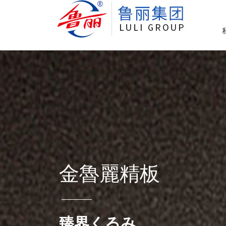
金魯麗精板
臻界くるみ