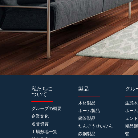
私たちに
製品
グル
ついて
木材製品
生態
グループの概要
ホーム製品
ホー
企業文化
鋼管製品
ェン
名誉資質
たんぞうせいひん
精品
工場敷地一覧
鉄鋼製品
管