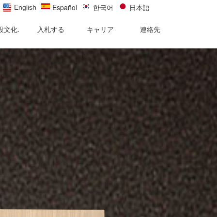
Español
한국어
日本語
English
設文化.
入札する
キャリア
連絡先