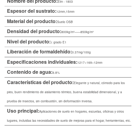
Nombre del producto:
Elm - 1803
partido
Espesor del sustrato:
12mm,15mm
Material del producto:
Suelo OSB
Densidad del producto:
800kg/m³——850kg/m³
Nivel del producto:
≤ grado E1
Liberación de formaldehído:
0.37mg/100g
Especificaciones individuales:
1217×169×12mm
Contenido de agua:
6.8%
Características del producto:
Elegante y natural, cómodo para los
pies, buen rendimiento de aislamiento térmico, buena estabilidad dimensional, y a
prueba de insectos, sin combustión, sin deformación inversa.
Uso principal:
Aplicaciones de suelo en hogares, escuelas, oficinas y otros
lugares, incluidas las necesidades de suelo de mejoras para el hogar, herramientas, etc.