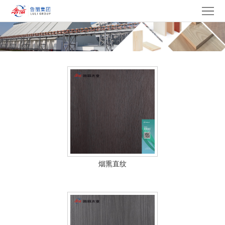
网
站
走
首
进
产
页
鲁
品
集
丽
中
团
新
心
产
闻
党
业
中
建
电
烟熏直纹
心
文
采
招
化
中
贤
联
心
纳
系