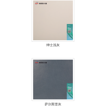
绅士浅灰
萨尔斯堡灰