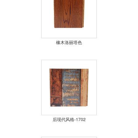
橡木洛丽塔色
后现代风格-1702