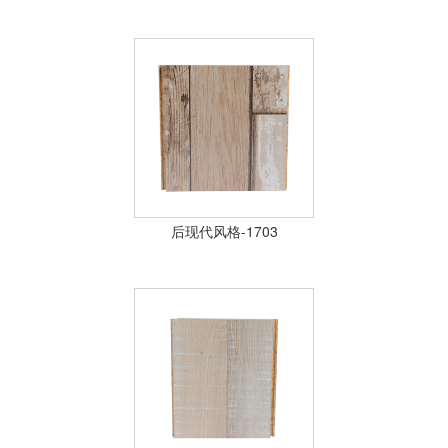
后现代风格-1703