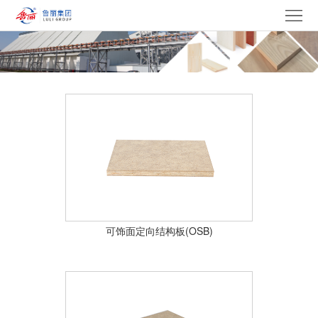
网
站
走
首
进
产
页
鲁
品
集
丽
中
团
新
心
产
闻
党
业
中
建
电
可饰面定向结构板(OSB)
心
文
采
招
化
中
贤
联
心
纳
系