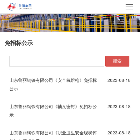
网
站
走
首
进
产
免招标公示
页
鲁
品
集
搜索
丽
中
团
新
心
产
闻
党
山东鲁丽钢铁有限公司《安全氧熔枪》免招标
2023-08-18
公示
业
中
建
电
心
山东鲁丽钢铁有限公司《轴瓦密封》免招标公
2023-08-18
文
采
招
示
化
中
贤
联
山东鲁丽钢铁有限公司《职业卫生安全现状评
2023-08-18
心
纳
系