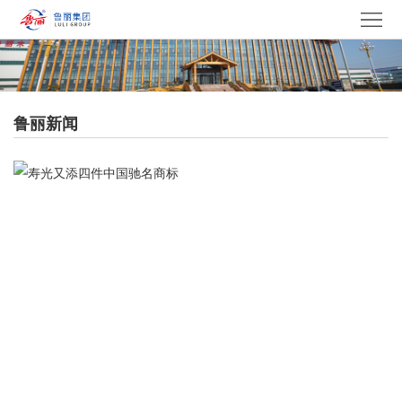
网
站
走
首
进
产
鲁丽新闻
页
鲁
品
集
丽
中
团
新
心
产
闻
党
业
中
建
电
心
文
采
招
化
中
贤
联
心
纳
系