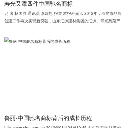
寿光又添四件中国驰名商标
士
我
记 者 杨国胜 通讯员 李建忠 报道 本报寿光讯 2012年，寿光市品牌
创建工作再次实现新突破，山东汇源建材集团的汇源、寿光蔬菜产
们
业
鲁丽-中国驰名商标背后的成长历程
http: www sina com cn 2010年08月24日10:45 山西新闻网 往事如