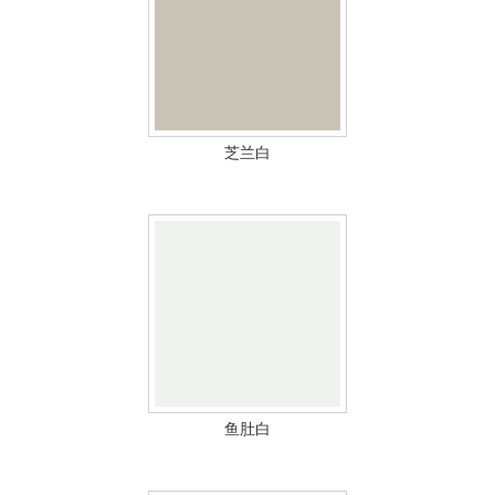
芝兰白
鱼肚白