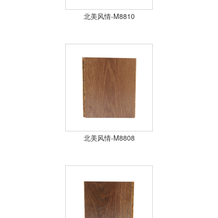
北美风情-M8810
北美风情-M8808