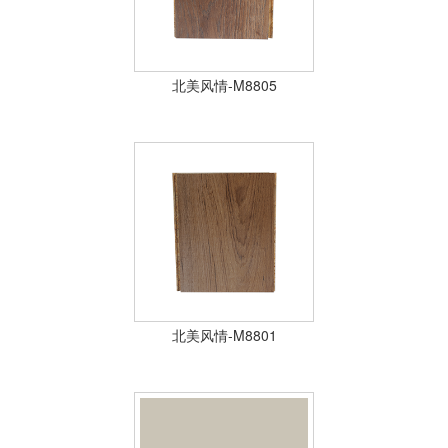
北美风情-M8805
北美风情-M8801