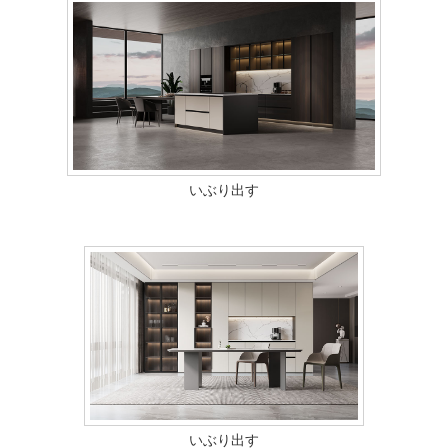
いぶり出す
いぶり出す