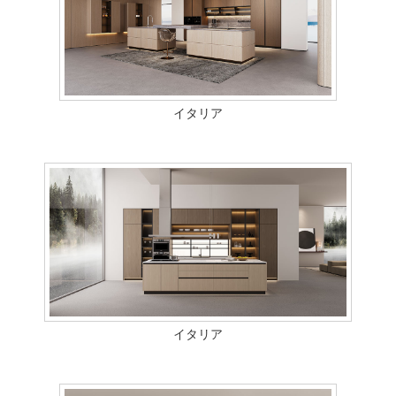
ア
先
イタリア
イタリア