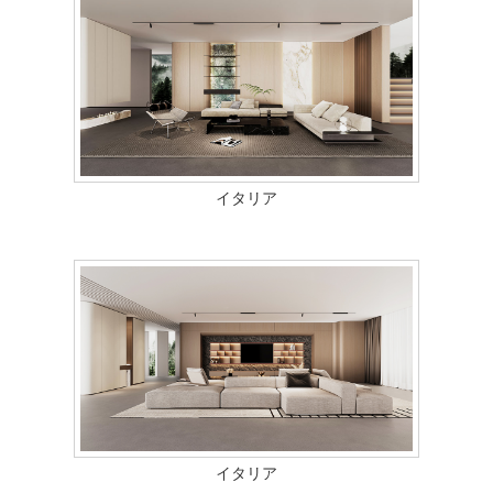
イタリア
イタリア