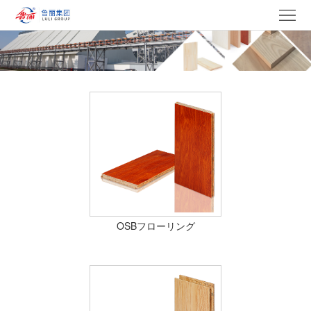
ト
ッ
私
プ
た
製
ペ
ち
品
グ
ー
に
ル
ニ
ジ
つ
ー
ュ
党
い
プ
ー
建
入
OSBフローリング
て
ス
設
札
キ
情
文
す
ャ
連
報
化.
る
リ
絡