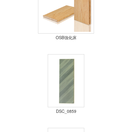
ア
先
OSB強化床
DSC_0859