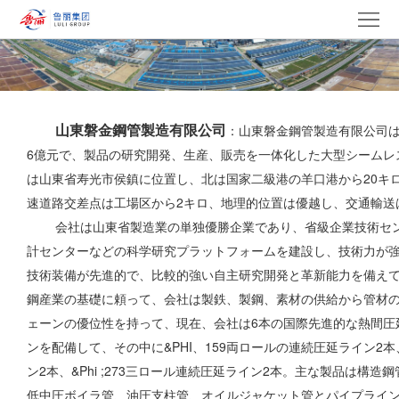
ト
ッ
私
プ
た
製
山東磐金鋼管製造有限公司
：山東磐金鋼管製造有限公司は
ペ
ち
品
グ
6億元で、製品の研究開発、生産、販売を一体化した大型シームレ
は山東省寿光市侯鎮に位置し、北は国家二級港の羊口港から20キ
ー
に
ル
ニ
速道路交差点は工場区から2キロ、地理的位置は優越し、交通輸送
ジ
つ
ー
ュ
党
会社は山東省製造業の単独優勝企業であり、省級企業技術セン
計センターなどの科学研究プラットフォームを建設し、技術力が
い
プ
ー
建
入
技術装備が先進的で、比較的強い自主研究開発と革新能力を備え
鋼産業の基礎に頼って、会社は製鉄、製鋼、素材の供給から管材
て
ス
設
札
キ
ェーンの優位性を持って、現在、会社は6本の国際先進的な熱間圧
情
文
す
ャ
連
ンを配備して、その中に&PHI、159両ロールの連続圧延ライン2本、&
ン2本、&Phi ;273三ロール連続圧延ライン2本。主な製品は構
報
化.
る
リ
絡
低中圧ボイラ管、油圧支柱管、オイルジャケット管とパイプライン管