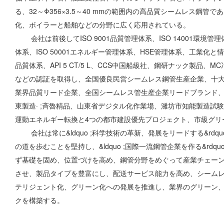
る、32～Φ356×3.5～40 mmの範囲内の高品質シームレス鋼管
ア
先
化、ボイラーと船舶などの分野に広く応用されている。
会社は前後してISO 9001品質管理体系、ISO 14001環境管理体
体系、ISO 50001エネルギー管理体系、HSE管理体系、工業化と情
品質体系、API 5 CT/5 L、CCS中国船級社、鋼研ナック製品、M
などの認証を取得し、全国優良民営シームレス鋼管生産企業、十
業界品質リード企業、全国シームレス管生産企業リードブランド
東製造· ;斉魯精品、山東省デジタル化作業場、濰坊市知能製造試
運動エネルギー転換と4つの都市建設優先プロジェクト、市級グリ
会社は常に&ldquo ;科学技術の革新、発展をリードする&rdq
の道を歩むことを堅持し、&ldquo ;国際一流鋼管企業を作る&rdq
ず基礎を固め、位置づけを高め、鋼管分野をめぐって産業チェー
させ、製品タイプを豊富にし、配送サービス能力を高め、シーム
テリジェント化、グリーン化への発展を推進し、業界のグリーン
クを構築する。