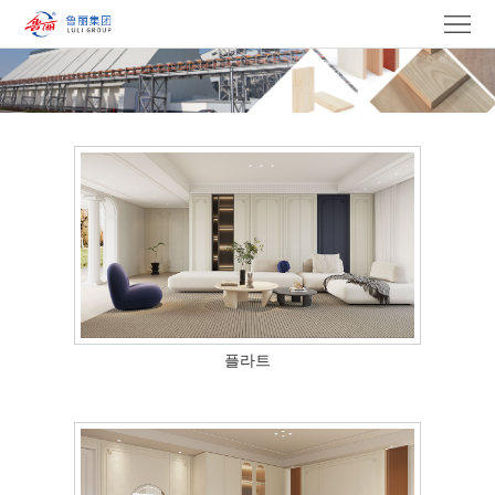
첫
페
우
이
리
제
지
에
품
그
대
룹
뉴
해
스
당
정
건
입
플라트
보
설
찰
경
문
력
연
화
락