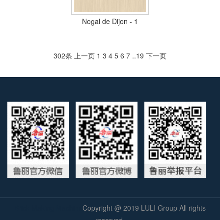
Nogal de Dijon - 1
302条
上一页
1
3
4
5
6
7
..
19
下一页
Brick Making Machine
Copyright @ 2019
LULI Group
All rights